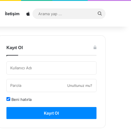
Sitemap
Arama
İletişim
yap
...
Kayıt Ol
Unuttunuz mu?
Beni hatırla
Kayıt Ol