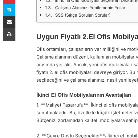
İkinci El Ofis Mobilyası Seçerken Dikkat 
Skype
Çalışma Alanınızı Yenilemenin Yolları
SSS (Sıkça Sorulan Sorular)
E-Posta ile paylaş
Yazdır
Uygun Fiyatlı 2.El Ofis Mobilya
Ofis ortamları, çalışanların verimliliğini ve m
Çalışma alanının düzeni, kullanılan mobilyalar 
arasında yer alır. Ancak, yeni ofis mobilyaları
fiyatlı 2. el ofis mobilyaları devreye giriyor. Bu 
seçileceğini ve çalışma alanınızı nasıl yenileyeb
İkinci El Ofis Mobilyalarının Avantajları
1. **Maliyet Tasarrufu**: İkinci el ofis mobilya
sunulmaktadır. Bu, özellikle küçük işletmeler ve
Bütçenizi zorlamadan kaliteli mobilyalara sahip 
2. **Çevre Dostu Seçenekler**: İkinci el mobil