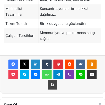
Minimalist
Konsantrasyonu artırır, dikkat
Tasarımlar
dağıtmaz.
Takım Temalı
Birlik duygusunu güçlendirir.
Memnuniyet ve performans artışı
Çalışan Tercihleri
sağlar.
Facebook
X
LinkedIn
Tumblr
Pinterest
Reddit
VKontakte
Odnok
Pocket
Skype
Messenger
WhatsApp
Telegram
Viber
Line
E-Posta ile payla
Yazdır
Kayıt Ol