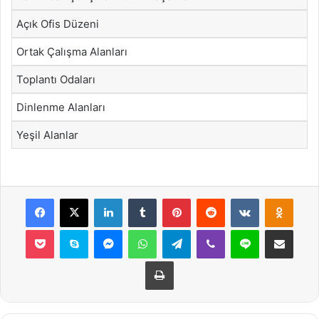
Açık Ofis Düzeni
Ortak Çalışma Alanları
Toplantı Odaları
Dinlenme Alanları
Yeşil Alanlar
Facebook
X
LinkedIn
Tumblr
Pinterest
Reddit
VKontakte
Odnok
Pocket
Skype
Messenger
WhatsApp
Telegram
Viber
Line
E-Posta ile payla
Yazdır