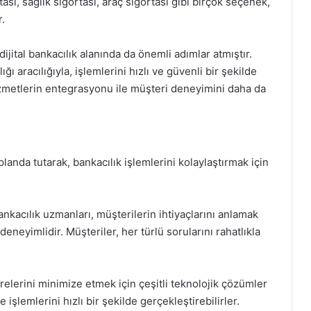
sı, sağlık sigortası, araç sigortası gibi birçok seçenek,
r.
dijital bankacılık alanında da önemli adımlar atmıştır.
ı aracılığıyla, işlemlerini hızlı ve güvenli bir şekilde
 hizmetlerin entegrasyonu ile müşteri deneyimini daha da
landa tutarak, bankacılık işlemlerini kolaylaştırmak için
acılık uzmanları, müşterilerin ihtiyaçlarını anlamak
neyimlidir. Müşteriler, her türlü sorularını rahatlıkla
ürelerini minimize etmek için çeşitli teknolojik çözümler
işlemlerini hızlı bir şekilde gerçekleştirebilirler.