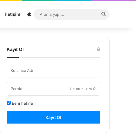
Sitemap
Arama
İletişim
yap
...
Kayıt Ol
Unuttunuz mu?
Beni hatırla
Kayıt Ol