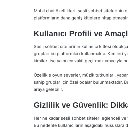
Mobil chat özellikleri, sesli sohbet sitelerinin 
platformların daha geniş kitlelere hitap etmesin
Kullanıcı Profili ve Amaç
Sesli sohbet sitelerinin kullanıcı kitlesi oldukç
grupları bu platformları kullanmakta. Kimileri ye
kimileri ise yalnızca vakit geçirmek amacıyla bu 
Özellikle oyun severler, müzik tutkunları, yabancı
sahip gruplar için özel odalar bulunmaktadır. Bu
araya gelebilir.
Gizlilik ve Güvenlik: Dik
Her ne kadar sesli sohbet siteleri eğlenceli ve fa
Bu nedenle kullanıcıların aşağıdaki hususlara d