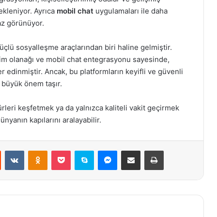
ekleniyor. Ayrıca
mobil chat
uygulamaları ile daha
az görünüyor.
 güçlü sosyalleşme araçlarından biri haline gelmiştir.
tişim olanağı ve mobil chat entegrasyonu sayesinde,
r edinmiştir. Ancak, bu platformların keyifli ve güvenli
da büyük önem taşır.
ürleri keşfetmek ya da yalnızca kaliteli vakit geçirmek
dünyanın kapılarını aralayabilir.
st
Reddit
VKontakte
Odnoklassniki
Pocket
Skype
Messenger
E-Posta ile paylaş
Yazdır