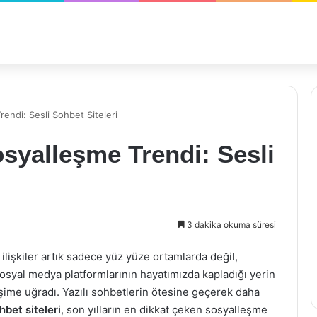
ndi: Sesli Sohbet Siteleri
yalleşme Trendi: Sesli
3 dakika okuma süresi
ilişkiler artık sadece yüz yüze ortamlarda değil,
Sosyal medya platformlarının hayatımızda kapladığı yerin
ğişime uğradı. Yazılı sohbetlerin ötesine geçerek daha
hbet siteleri
, son yılların en dikkat çeken sosyalleşme