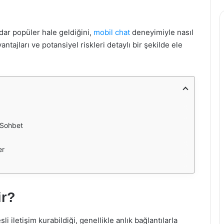
dar popüler hale geldiğini,
mobil chat
deneyimiyle nasıl
tajları ve potansiyel riskleri detaylı bir şekilde ele
 Sohbet
er
ir?
sli iletişim kurabildiği, genellikle anlık bağlantılarla