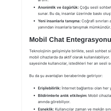
Anonimlik ve özgürlük:
Çoğu sesli sohbet
sunar. Bu da, insanlar üzerinde baskı oluş
Yeni insanlarla tanışma:
Coğrafi sınırları
yanından insanlarla tanışmak mümkündür.
Mobil Chat Entegrasyonu
Teknolojinin gelişimiyle birlikte, sesli sohbet s
mobil cihazlarda da aktif olarak kullanılabiliyor.
sayesinde kullanıcılar, istedikleri her an sesli s
Bu da şu avantajları beraberinde getiriyor:
Erişilebilirlik:
İnternet bağlantısı olan her 
Bildirimlerle anlık etkileşim:
Mobil cihazlar
anında görebiliyor.
Esneklik:
Kullanıcılar zaman ve mekân sınır