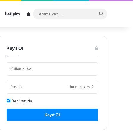
Sitemap
Arama
İletişim
yap
...
Kayıt Ol
Unuttunuz mu?
Beni hatırla
Kayıt Ol