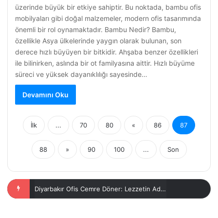
üzerinde büyük bir etkiye sahiptir. Bu noktada, bambu ofis
mobilyaları gibi doğal malzemeler, modern ofis tasarımında
önemli bir rol oynamaktadır. Bambu Nedir? Bambu,
özellikle Asya ülkelerinde yaygın olarak bulunan, son
derece hızlı büyüyen bir bitkidir. Ahşaba benzer özellikleri
ile bilinirken, aslında bir ot familyasına aittir. Hızlı büyüme
süreci ve yüksek dayanıklılığı sayesinde…
Devamını Oku
İlk
...
70
80
«
86
87
88
»
90
100
...
Son
Diyarbakır Ofis Kahve Diyarı: Çalışma Alanınızda Keyifli Anlar